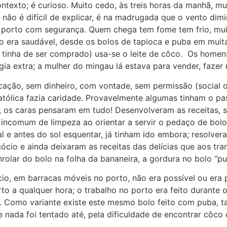
xto; é curioso. Muito cedo, às treis horas da manhã, m
ão é difícil de explicar, é na madrugada que o vento dimin
porto com segurança. Quem chega tem fome tem frio, muit
o era saudável, desde os bolos de tapioca e puba em muit
que tinha de ser comprado) usa-se o leite de côco. Os home
 extra; a mulher do mingau lá estava para vender, fazer 
 sem dinheiro, com vontade, sem permissão (social ou
tólica fazia caridade. Provavelmente algumas tinham o pas
, os caras pensaram em tudo! Desenvolveram as receitas, 
e incomum de limpeza ao orientar a servir o pedaço de bol
 e antes do sol esquentar, já tinham ido embora; resolver
io e ainda deixaram as receitas das delícias que aos tranc
lar do bolo na folha da bananeira, a gordura no bolo “puxa
m barracas móveis no porto, não era possível ou era po
 a qualquer hora; o trabalho no porto era feito durante o
as. Como variante existe este mesmo bolo feito com puba, t
ue nada foi tentado até, pela dificuldade de encontrar côc