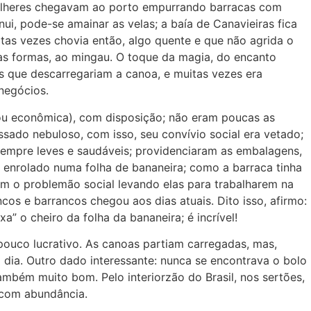
ulheres chegavam ao porto empurrando barracas com
ui, pode-se amainar as velas; a baía de Canavieiras fica
as vezes chovia então, algo quente e que não agrida o
as formas, ao mingau. O toque da magia, do encanto
ns que descarregariam a canoa, e muitas vezes era
negócios.
 econômica), com disposição; não eram poucas as
sado nebuloso, com isso, seu convívio social era vetado;
sempre leves e saudáveis; providenciaram as embalagens,
o enrolado numa folha de bananeira; como a barraca tinha
am o problemão social levando elas para trabalharem na
os e barrancos chegou aos dias atuais. Dito isso, afirmo:
” o cheiro da folha da bananeira; é incrível!
uco lucrativo. As canoas partiam carregadas, mas,
 dia. Outro dado interessante: nunca se encontrava o bolo
ambém muito bom. Pelo interiorzão do Brasil, nos sertões,
o com abundância.