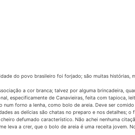
de do povo brasileiro foi forjado; são muitas histórias, mu
o a cor branca; talvez por alguma brincadeira, quando c
nal, especificamente de Canavieiras, feita com tapioca, le
 num forno a lenha, como bolo de areia. Deve ser comido
des as delícias são chatas no preparo e nos detalhes; o 
cheiro defumado característico. Não achei nenhuma citação
e leva a crer, que o bolo de areia é uma receita jovem. N