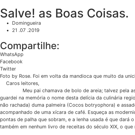
Ir
Salve! as Boas Coisas.
para
o
Domingueira
conteúdo
21 .07 .2019
Compartilhe:
WhatsApp
Facebook
Twitter
Foto by Rose. Foi em volta da mandioca que muito da unicida
Caros leitores,
Meu pai chamava de bolo de areia; talvez pela associaçã
guardei na memória o nome desta delícia da culinária regio
não rachada) duma palmeira (Cocos botryophora) e assado
acompanhado de uma xícara de café. Esqueça as modernida
pontas de palha que sobram, e a lenha usada é que dará o 
também em nenhum livro de receitas do século XIX, o que m