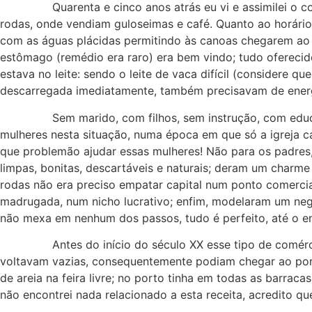
Quarenta e cinco anos atrás eu vi e assimilei o conte
rodas, onde vendiam guloseimas e café. Quanto ao horário n
com as águas plácidas permitindo às canoas chegarem ao 
estômago (remédio era raro) era bem vindo; tudo oferecid
estava no leite: sendo o leite de vaca difícil (considere 
descarregada imediatamente, também precisavam de energia
Sem marido, com filhos, sem instrução, com educação,
mulheres nesta situação, numa época em que só a igreja ca
que problemão ajudar essas mulheres! Não para os padres
limpas, bonitas, descartáveis e naturais; deram um charm
rodas não era preciso empatar capital num ponto comercial
madrugada, num nicho lucrativo; enfim, modelaram um negóc
não mexa em nenhum dos passos, tudo é perfeito, até o enro
Antes do início do século XX esse tipo de comércio, e
voltavam vazias, consequentemente podiam chegar ao porto
de areia na feira livre; no porto tinha em todas as barrac
não encontrei nada relacionado a esta receita, acredito q