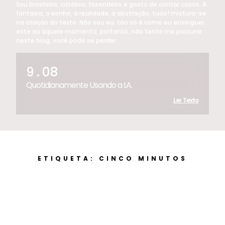
Sou brasileiro, católico, fazendeiro e gosto de contar casos. A
fantasia, o sonho, a realidade, a abstração, tudo! mistura-se
na criação do texto. Não sou eu; tão só é como eu enxerguei
este ou aquele momento, portanto, não tente me procurar
neste blog, você pode se perder.
9 . 08
Quotidianamente Usando a I.A.
Ler Texto
ETIQUETA: CINCO MINUTOS