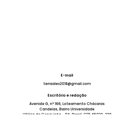
E-mail
terraalex2018@gmail.com
Escritório e redação
Avenida G, nº 166, Loteamento Chácaras
Candeias, Bairro Universidade
Vitória da Conquista – BA, Brasil. CEP 45032-230