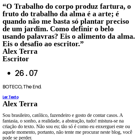
Ir
“O Trabalho do corpo produz fartura, o
para
fruto do trabalho da alma é a arte; é
o
quando não me basta só plantar preciso
conteúdo
de um jardim. Como definir o belo
usando palavras? Eis o alimento da alma.
Eis o desafio ao escritor.”
Alex Terra
Escritor
26 . 07
BOTECO, The End.
Ler Texto
Alex Terra
Sou brasileiro, católico, fazendeiro e gosto de contar casos. A
fantasia, o sonho, a realidade, a abstração, tudo! mistura-se na
criação do texto. Não sou eu; tão só é como eu enxerguei este ou
aquele momento, portanto, não tente me procurar neste blog, você
pode se perder.