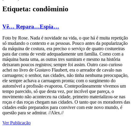
Etiqueta: condôminio
Vê… Repara…Espia…
Foto by Rose. Nada é novidade na vida, o que há é muita repetição
só mudando o contexto e as pessoas. Pouco antes da popularização
da máquina de costura, era preciso o serviço de quatro costureiras
para dar conta de vestir adequadamente um família. Como com a
máquina basta uma, as outras tres sumiram e mesmo na história
deixaram poucos registros; sempre foi assim. Outro caso curioso
achei no livro de Gustavo Flaubert, era o arreador de cavalo nas
carruagens; o senhor, nas cidades, não tinha nenhuma preocupação,
ele sempre achava a carruagem pronta; com o surgimento do
automóvel a profissão evaporou. Conteporâneamente vivemos um
tempo parecido, só que desta vez, por incrível que pareça, o
movimento não aconteceu na cidade, primeiro materializou-se nas
roças e das roças chegam nas cidades. O tanto que os moradores das
cidades estão preparados para conviver com este novo mundo, é
questão para se admirar. //Alex.//
Ver Publicação