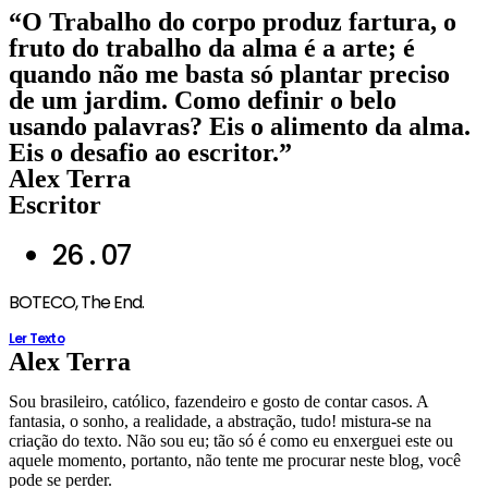
Ir
“O Trabalho do corpo produz fartura, o
para
fruto do trabalho da alma é a arte; é
o
quando não me basta só plantar preciso
conteúdo
de um jardim. Como definir o belo
usando palavras? Eis o alimento da alma.
Eis o desafio ao escritor.”
Alex Terra
Escritor
26 . 07
BOTECO, The End.
Ler Texto
Alex Terra
Sou brasileiro, católico, fazendeiro e gosto de contar casos. A
fantasia, o sonho, a realidade, a abstração, tudo! mistura-se na
criação do texto. Não sou eu; tão só é como eu enxerguei este ou
aquele momento, portanto, não tente me procurar neste blog, você
pode se perder.