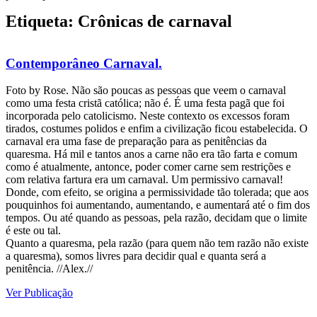
Etiqueta: Crônicas de carnaval
Contemporâneo Carnaval.
Foto by Rose. Não são poucas as pessoas que veem o carnaval
como uma festa cristã católica; não é. É uma festa pagã que foi
incorporada pelo catolicismo. Neste contexto os excessos foram
tirados, costumes polidos e enfim a civilização ficou estabelecida. O
carnaval era uma fase de preparação para as penitências da
quaresma. Há mil e tantos anos a carne não era tão farta e comum
como é atualmente, antonce, poder comer carne sem restrições e
com relativa fartura era um carnaval. Um permissivo carnaval!
Donde, com efeito, se origina a permissividade tão tolerada; que aos
pouquinhos foi aumentando, aumentando, e aumentará até o fim dos
tempos. Ou até quando as pessoas, pela razão, decidam que o limite
é este ou tal.
Quanto a quaresma, pela razão (para quem não tem razão não existe
a quaresma), somos livres para decidir qual e quanta será a
penitência. //Alex.//
Ver Publicação