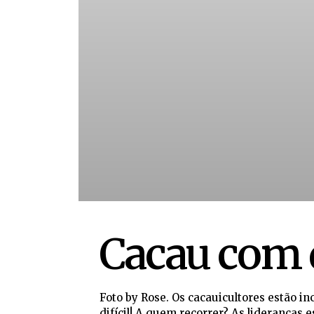
Cacau com 
Foto by Rose. Os cacauicultores estão i
difícil! A quem recorrer? As lideranças