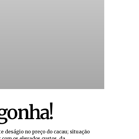
gonha!
te deságio no preço do cacau; situação
r com os elevados custos, da