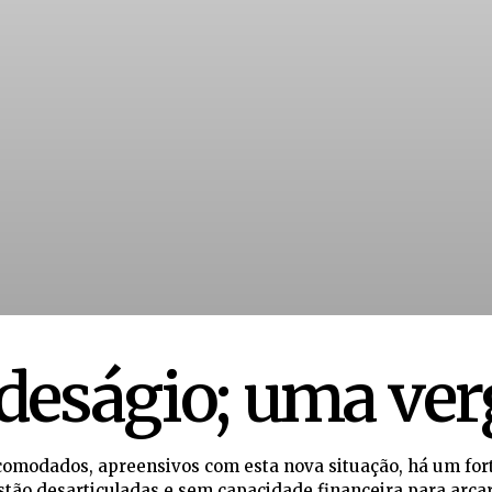
deságio; uma ver
ncomodados, apreensivos com esta nova situação, há um for
 estão desarticuladas e sem capacidade financeira para arca