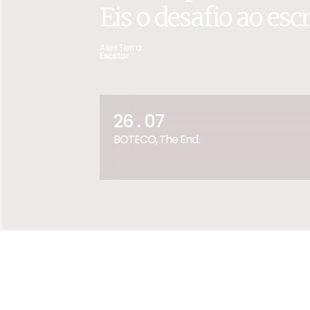
Eis o desafio ao escri
Alex Terra
Escritor
26 . 07
BOTECO, The End.