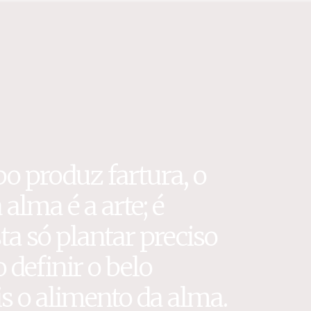
o produz fartura, o
 alma é a arte; é
a só plantar preciso
definir o belo
s o alimento da alma.