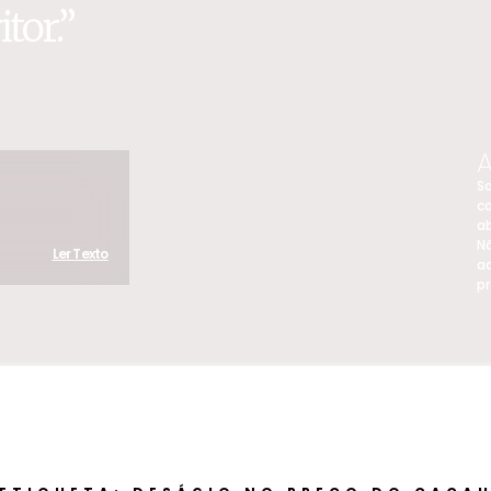
tor.”
A
So
co
ab
N
Ler Texto
a
pr