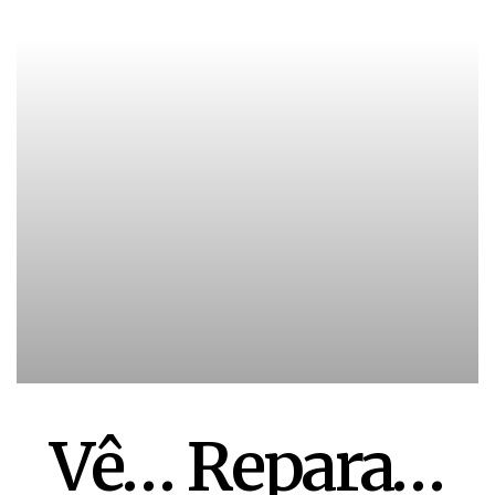
Vê… Repara…