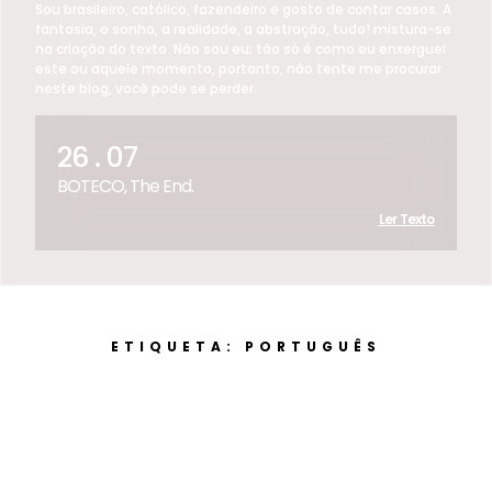
Sou brasileiro, católico, fazendeiro e gosto de contar casos. A
fantasia, o sonho, a realidade, a abstração, tudo! mistura-se
na criação do texto. Não sou eu; tão só é como eu enxerguei
este ou aquele momento, portanto, não tente me procurar
neste blog, você pode se perder.
26 . 07
BOTECO, The End.
Ler Texto
ETIQUETA: PORTUGUÊS