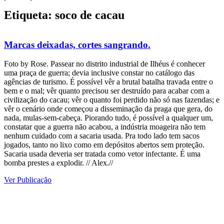
Etiqueta: soco de cacau
Marcas deixadas, cortes sangrando.
Foto by Rose. Passear no distrito industrial de Ilhéus é conhecer
uma praça de guerra; devia inclusive constar no catálogo das
agências de turismo. É possível vêr a brutal batalha travada entre o
bem e o mal; vêr quanto precisou ser destruído para acabar com a
civilização do cacau; vêr o quanto foi perdido não só nas fazendas; e
vêr o cenário onde começou a disseminação da praga que gera, do
nada, mulas-sem-cabeça. Piorando tudo, é possível a qualquer um,
constatar que a guerra não acabou, a indústria moageira não tem
nenhum cuidado com a sacaria usada. Pra todo lado tem sacos
jogados, tanto no lixo como em depósitos abertos sem proteção.
Sacaria usada deveria ser tratada como vetor infectante. É uma
bomba prestes a explodir. // Alex.//
Ver Publicação