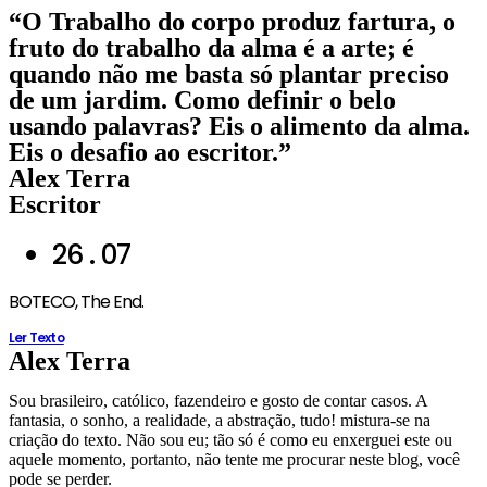
Ir
“O Trabalho do corpo produz fartura, o
para
fruto do trabalho da alma é a arte; é
o
quando não me basta só plantar preciso
conteúdo
de um jardim. Como definir o belo
usando palavras? Eis o alimento da alma.
Eis o desafio ao escritor.”
Alex Terra
Escritor
26 . 07
BOTECO, The End.
Ler Texto
Alex Terra
Sou brasileiro, católico, fazendeiro e gosto de contar casos. A
fantasia, o sonho, a realidade, a abstração, tudo! mistura-se na
criação do texto. Não sou eu; tão só é como eu enxerguei este ou
aquele momento, portanto, não tente me procurar neste blog, você
pode se perder.