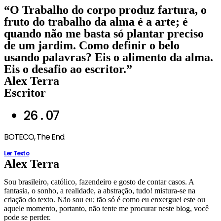
Ir
“O Trabalho do corpo produz fartura, o
para
fruto do trabalho da alma é a arte; é
o
quando não me basta só plantar preciso
conteúdo
de um jardim. Como definir o belo
usando palavras? Eis o alimento da alma.
Eis o desafio ao escritor.”
Alex Terra
Escritor
26 . 07
BOTECO, The End.
Ler Texto
Alex Terra
Sou brasileiro, católico, fazendeiro e gosto de contar casos. A
fantasia, o sonho, a realidade, a abstração, tudo! mistura-se na
criação do texto. Não sou eu; tão só é como eu enxerguei este ou
aquele momento, portanto, não tente me procurar neste blog, você
pode se perder.