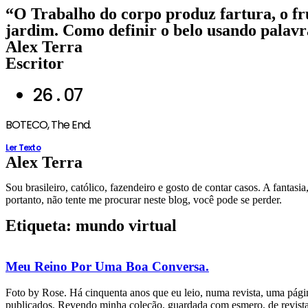
Ir
“O Trabalho do corpo produz fartura, o fr
para
jardim. Como definir o belo usando palavra
o
Alex Terra
conteúdo
Escritor
26 . 07
BOTECO, The End.
Ler Texto
Alex Terra
Sou brasileiro, católico, fazendeiro e gosto de contar casos. A fantas
portanto, não tente me procurar neste blog, você pode se perder.
Etiqueta: mundo virtual
Meu Reino Por Uma Boa Conversa.
Foto by Rose. Há cinquenta anos que eu leio, numa revista, uma págin
publicados. Revendo minha coleção, guardada com esmero, de revistas,