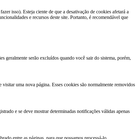
er isso). Esteja ciente de que a desativação de cookies afetará a
uncionalidades e recursos deste site. Portanto, é recomendável que
ies geralmente serão excluídos quando você sair do sistema, porém,
ue visitar uma nova página. Esses cookies são normalmente removidos
egistrado e se deve mostrar determinadas notificações válidas apenas
embrado entre as páginas, para que possamos processá-lo