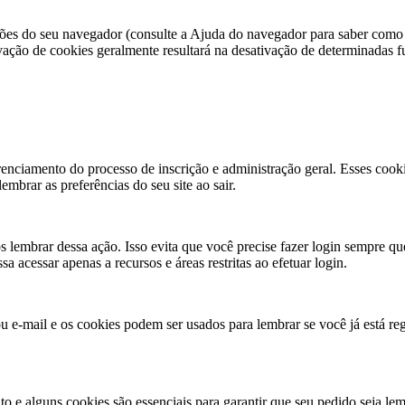
es do seu navegador (consulte a Ajuda do navegador para saber como faz
ivação de cookies geralmente resultará na desativação de determinadas f
enciamento do processo de inscrição e administração geral. Esses cook
mbrar as preferências do seu site ao sair.
 lembrar dessa ação. Isso evita que você precise fazer login sempre q
 acessar apenas a recursos e áreas restritas ao efetuar login.
ou e-mail e os cookies podem ser usados ​​para lembrar se você já está r
to e alguns cookies são essenciais para garantir que seu pedido seja l