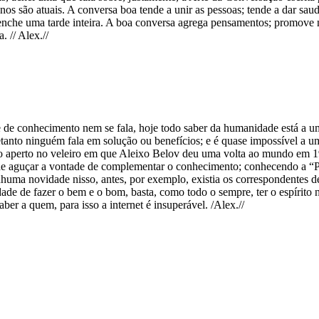
 anos são atuais. A conversa boa tende a unir as pessoas; tende a dar sa
che uma tarde inteira. A boa conversa agrega pensamentos; promove n
. // Alex.//
de conhecimento nem se fala, hoje todo saber da humanidade está a um c
ntretanto ninguém fala em solução ou benefícios; e é quase impossível 
 o aperto no veleiro em que Aleixo Belov deu uma volta ao mundo em 1
e aguçar a vontade de complementar o conhecimento; conhecendo a “Piet
nhuma novidade nisso, antes, por exemplo, existia os correspondentes de
idade de fazer o bem e o bom, basta, como todo o sempre, ter o espírito
er a quem, para isso a internet é insuperável. /Alex.//