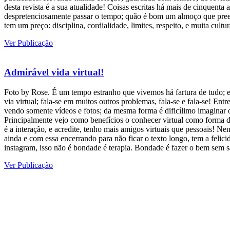
desta revista é a sua atualidade! Coisas escritas há mais de cinquenta
despretenciosamente passar o tempo; quão é bom um almoço que preen
tem um preço: disciplina, cordialidade, limites, respeito, e muita cultura
Ver Publicação
Admirável vida virtual!
Foto by Rose. É um tempo estranho que vivemos há fartura de tudo; e 
via virtual; fala-se em muitos outros problemas, fala-se e fala-se! E
vendo somente vídeos e fotos; da mesma forma é dificílimo imaginar
Principalmente vejo como benefícios o conhecer virtual como forma d
é a interação, e acredite, tenho mais amigos virtuais que pessoais! Ne
ainda e com essa encerrando para não ficar o texto longo, tem a felic
instagram, isso não é bondade é terapia. Bondade é fazer o bem sem sab
Ver Publicação