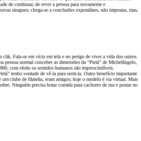
udade de continuar, de rever a pessoa para novamente e
ovas sinapses; chega-se a conclusões expontânes, não impostas, mas,
lik. Fala-se em vício em tela e no perigo de viver a vida dos outros
a uma pessoa normal conceber as dimensões da “Pietá” de Michelângelo,
980, com efeito os sentidos humanos são imprescindíveis.
á” tenho vontade de vê-la para senti-la. Outro benefício importante
 um clube de filatelia, eram amigos; hoje o modelo é via virtual. Mais
 nobre. Ninguém precisa botar comida para cachorro de rua e postar no