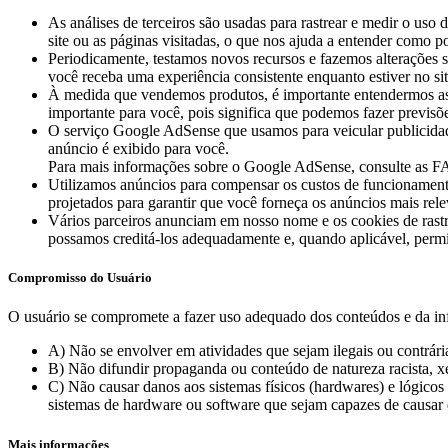
As análises de terceiros são usadas para rastrear e medir o us
site ou as páginas visitadas, o que nos ajuda a entender como 
Periodicamente, testamos novos recursos e fazemos alterações s
você receba uma experiência consistente enquanto estiver no s
À medida que vendemos produtos, é importante entendermos as est
importante para você, pois significa que podemos fazer previsõ
O serviço Google AdSense que usamos para veicular publicidad
anúncio é exibido para você.
Para mais informações sobre o Google AdSense, consulte as F
Utilizamos anúncios para compensar os custos de funcionamento 
projetados para garantir que você forneça os anúncios mais rel
Vários parceiros anunciam em nosso nome e os cookies de rastre
possamos creditá-los adequadamente e, quando aplicável, permi
Compromisso do Usuário
O usuário se compromete a fazer uso adequado dos conteúdos e da inf
A) Não se envolver em atividades que sejam ilegais ou contrária
B) Não difundir propaganda ou conteúdo de natureza racista, xe
C) Não causar danos aos sistemas físicos (hardwares) e lógicos
sistemas de hardware ou software que sejam capazes de causar
Mais informações