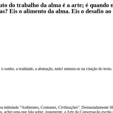
uto do trabalho da alma é a arte; é quando 
s? Eis o alimento da alma. Eis o desafio ao 
ia, o sonho, a realidade, a abstração, tudo! mistura-se na criação do te
a intitulada “Ambientes, Costumes, Civilizações”. Demasiadamente filo
 achei uma que fala sobre, justamente, a Arte da Conversação escrita p