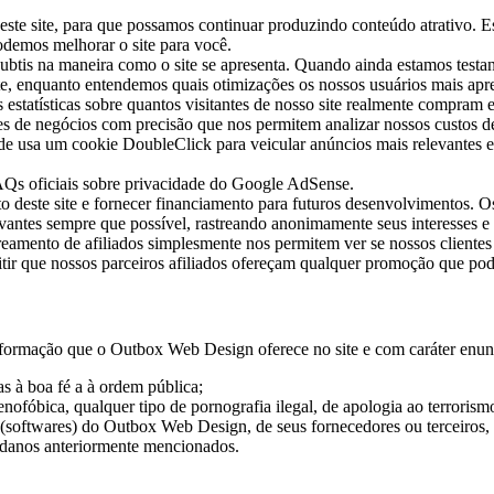
o deste site, para que possamos continuar produzindo conteúdo atrativo.
podemos melhorar o site para você.
ubtis na maneira como o site se apresenta. Quando ainda estamos testan
ite, enquanto entendemos quais otimizações os nossos usuários mais apr
atísticas sobre quantos visitantes de nosso site realmente compram e, p
es de negócios com precisão que nos permitem analizar nossos custos de
e usa um cookie DoubleClick para veicular anúncios mais relevantes 
AQs oficiais sobre privacidade do Google AdSense.
deste site e fornecer financiamento para futuros desenvolvimentos. Os 
evantes sempre que possível, rastreando anonimamente seus interesses e
amento de afiliados simplesmente nos permitem ver se nossos clientes a
tir que nossos parceiros afiliados ofereçam qualquer promoção que pod
ormação que o Outbox Web Design oferece no site e com caráter enunci
s à boa fé a à ordem pública;
nofóbica, qualquer tipo de pornografia ilegal, de apologia ao terrorism
 (softwares) do Outbox Web Design, de seus fornecedores ou terceiros, 
 danos anteriormente mencionados.