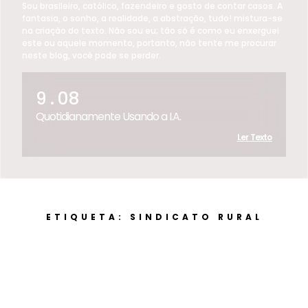
Sou brasileiro, católico, fazendeiro e gosto de contar casos. A
fantasia, o sonho, a realidade, a abstração, tudo! mistura-se
na criação do texto. Não sou eu; tão só é como eu enxerguei
este ou aquele momento, portanto, não tente me procurar
neste blog, você pode se perder.
9 . 08
Quotidianamente Usando a I.A.
Ler Texto
ETIQUETA: SINDICATO RURAL