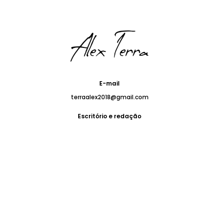
E-mail
terraalex2018@gmail.com
Escritório e redação
Avenida G, nº 166, Loteamento Chácaras
Candeias, Bairro Universidade
Vitória da Conquista – BA, Brasil. CEP 45032-230
Todos direitos reservados, Alex Terra 2024.
Termos e Políticas de Privacidade