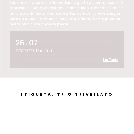
Sou brasileiro, católico, fazendeiro e gosto de contar casos. A
fantasia, o sonho, a realidade, a abstração, tudo! mistura-se
na criação do texto. Não sou eu; tão só é como eu enxerguei
este ou aquele momento, portanto, não tente me procurar
neste blog, você pode se perder.
26 . 07
BOTECO, The End.
Ler Texto
ETIQUETA: TRIO TRIVELLATO