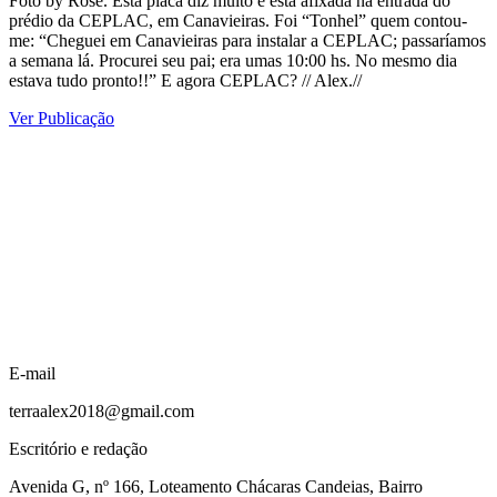
Foto by Rose. Esta placa diz muito e está afixada na entrada do
prédio da CEPLAC, em Canavieiras. Foi “Tonhel” quem contou-
me: “Cheguei em Canavieiras para instalar a CEPLAC; passaríamos
a semana lá. Procurei seu pai; era umas 10:00 hs. No mesmo dia
estava tudo pronto!!” E agora CEPLAC? // Alex.//
Ver Publicação
E-mail
terraalex2018@gmail.com
Escritório e redação
Avenida G, nº 166, Loteamento Chácaras Candeias, Bairro