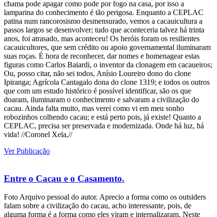
chama pode apagar como pode por fogo na casa, por isso a
lamparina do conhecimento é tão perigosa. Enquanto a CEPLAC
patina num rancorosismo desmensurado, vemos a cacauicultura a
passos largos se desenvolver; tudo que aconteceria talvez há trinta
anos, foi atrasado, mas aconteceu! Os heróis foram os resilientes
cacauicultores, que sem crédito ou apoio governamental iluminaram
suas roças. É hora de reconhecer, dar nomes e homenagear estas
figuras como Carlos Baiardi, o inventor da clonagem em cacaueiros;
Ou, posso citar, não sei todos, Anísio Loureiro dono do clone
Ipiranga; Agrícola Cantagalo dona do clone 1319; e todos os outros
que com um estudo histórico é possível identificar, são os que
doaram, iluminaram o conhecimento e salvaram a civilização do
cacau. Ainda falta muito, mas verei como vi em meu sonho
robozinhos colhendo cacau; e está perto pois, já existe! Quanto a
CEPLAC, precisa ser preservada e modernizada. Onde há luz, há
vida! //Coronel Xela,//
Ver Publicação
Entre o Cacau e o Casamento.
Foto Arquivo pessoal do autor. Aprecio a forma como os outsiders
falam sobre a civilização do cacau, acho interessante, pois, de
alguma forma é a forma como eles viram e internalizaram. Neste