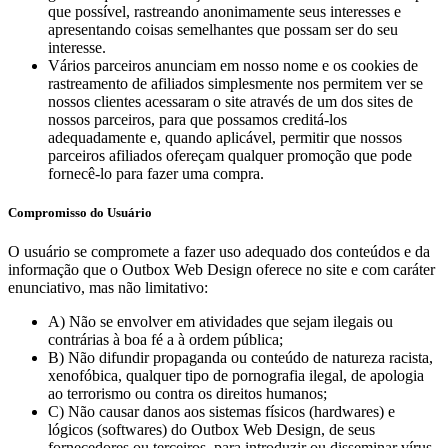
que possível, rastreando anonimamente seus interesses e
apresentando coisas semelhantes que possam ser do seu
interesse.
Vários parceiros anunciam em nosso nome e os cookies de
rastreamento de afiliados simplesmente nos permitem ver se
nossos clientes acessaram o site através de um dos sites de
nossos parceiros, para que possamos creditá-los
adequadamente e, quando aplicável, permitir que nossos
parceiros afiliados ofereçam qualquer promoção que pode
fornecê-lo para fazer uma compra.
Compromisso do Usuário
O usuário se compromete a fazer uso adequado dos conteúdos e da
informação que o Outbox Web Design oferece no site e com caráter
enunciativo, mas não limitativo:
A) Não se envolver em atividades que sejam ilegais ou
contrárias à boa fé a à ordem pública;
B) Não difundir propaganda ou conteúdo de natureza racista,
xenofóbica, qualquer tipo de pornografia ilegal, de apologia
ao terrorismo ou contra os direitos humanos;
C) Não causar danos aos sistemas físicos (hardwares) e
lógicos (softwares) do Outbox Web Design, de seus
fornecedores ou terceiros, para introduzir ou disseminar vírus