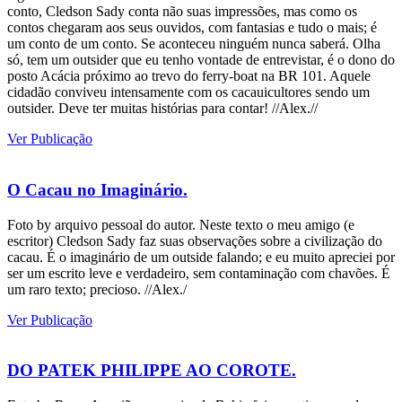
conto, Cledson Sady conta não suas impressões, mas como os
contos chegaram aos seus ouvidos, com fantasias e tudo o mais; é
um conto de um conto. Se aconteceu ninguém nunca saberá. Olha
só, tem um outsider que eu tenho vontade de entrevistar, é o dono do
posto Acácia próximo ao trevo do ferry-boat na BR 101. Aquele
cidadão conviveu intensamente com os cacauicultores sendo um
outsider. Deve ter muitas histórias para contar! //Alex.//
Ver Publicação
O Cacau no Imaginário.
Foto by arquivo pessoal do autor. Neste texto o meu amigo (e
escritor) Cledson Sady faz suas observações sobre a civilização do
cacau. É o imaginário de um outside falando; e eu muito apreciei por
ser um escrito leve e verdadeiro, sem contaminação com chavões. É
um raro texto; precioso. //Alex./
Ver Publicação
DO PATEK PHILIPPE AO COROTE.