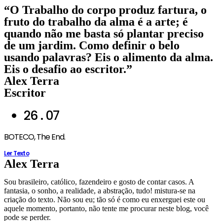
Ir
“O Trabalho do corpo produz fartura, o
para
fruto do trabalho da alma é a arte; é
o
quando não me basta só plantar preciso
conteúdo
de um jardim. Como definir o belo
usando palavras? Eis o alimento da alma.
Eis o desafio ao escritor.”
Alex Terra
Escritor
26 . 07
BOTECO, The End.
Ler Texto
Alex Terra
Sou brasileiro, católico, fazendeiro e gosto de contar casos. A
fantasia, o sonho, a realidade, a abstração, tudo! mistura-se na
criação do texto. Não sou eu; tão só é como eu enxerguei este ou
aquele momento, portanto, não tente me procurar neste blog, você
pode se perder.