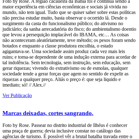
Foto by Rose. A região cacaueira da Bahia foi e continua sendo a
maior experiência em ciências econômicas e sociais já vivida no
mundo, não tem igual. Tudo que se quiser saber sobre estas políticas
não precisa estudar muito, basta observar o ocorrido lá. Desde o
surgimento da casta do funcionalismo público; do ativismo no
judiciário; da sanha arrecadatória do fisco; do ambientalismo doentio
que levou a persequição implacável do IBAMA, etc… As coisas
não aconteceram aleatóriamente, teve método; os pesos foram sendo
botados e enquanto a classe produtora encolhia, o estado
agigantava-se. Uma sociedade assim produz cada vez mais leis
ruins; e torna-se dependente de uma indução externa para acordar de
tal indolência. Sem tecnologia, sem instrução, sem educação, sem
gerar riquezas; vivendo do extrativismo ou de esmolas, qualquer
sociedade tende a gerar forças que agem no sentido de expelir as
riquezas a qualquer preço. Aliás o preço é: que seja liquido e
imediato; só! // Alex.//
Ver Publicação
Marcas deixadas, cortes sangrando.
Foto by Rose. Passear no distrito industrial de Ilhéus é conhecer
uma praça de guerra; devia inclusive constar no catálogo das
agências de turismo. É possível vêr a brutal batalha travada entre o