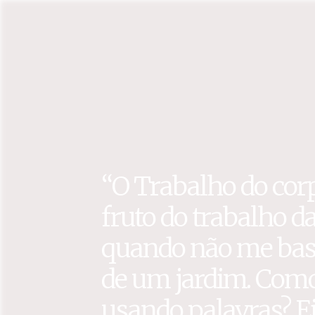
“O Trabalho do corp
fruto do trabalho da
quando não me bast
de um jardim. Como 
usando palavras? Ei