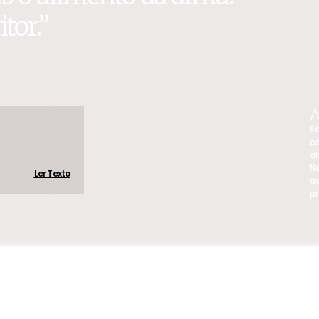
tor.”
A
So
co
ab
N
Ler Texto
a
pr