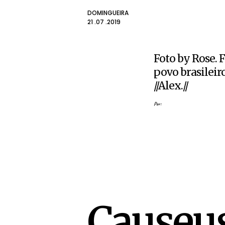
DOMINGUEIRA
21 .07 .2019
Foto by Rose. 
povo brasileiro
//Alex.//
Por:
Causeus