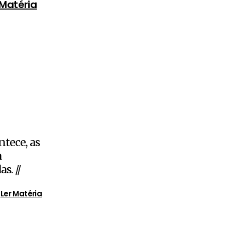
 Matéria
ntece, as
a
s. //
Ler Matéria