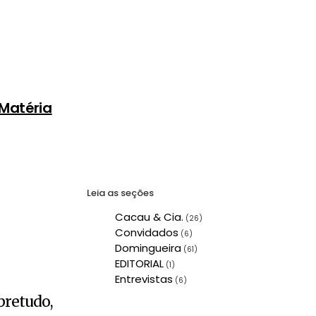
 Matéria
Leia as seções
Cacau & Cia.
(26)
Convidados
(6)
Domingueira
(61)
EDITORIAL
(1)
Entrevistas
(6)
obretudo,