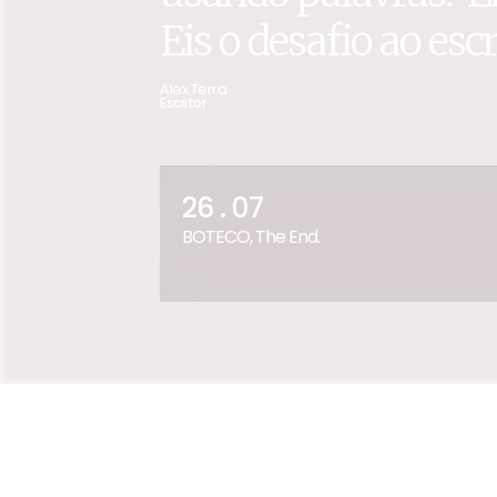
Eis o desafio ao escri
Alex Terra
Escritor
26 . 07
BOTECO, The End.