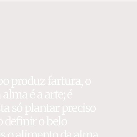
o produz fartura, o
 alma é a arte; é
a só plantar preciso
definir o belo
s o alimento da alma.