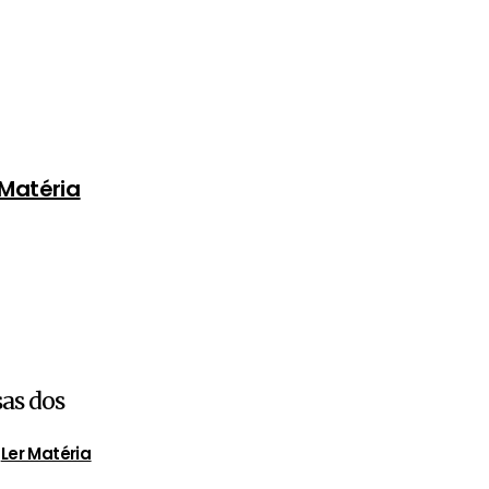
 Matéria
sas dos
Ler Matéria