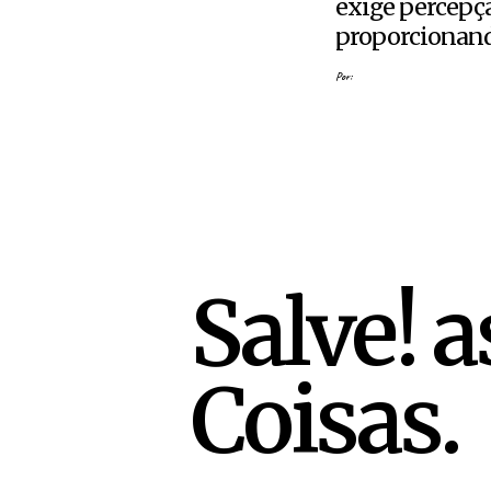
exige percepçã
proporcionando 
Por:
Salve! 
Coisas.