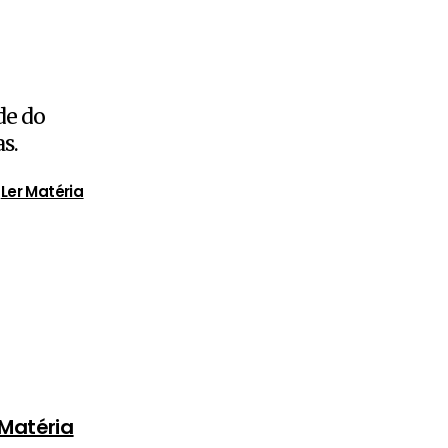
de do
s.
Ler Matéria
 Matéria