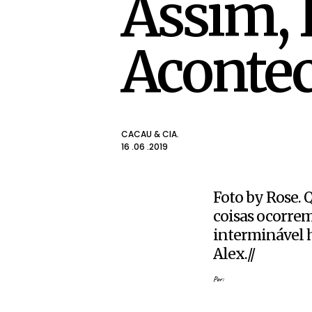
Assim, 
Aconte
CACAU & CIA.
16 .06 .2019
Foto by Rose. Q
coisas ocorrem 
interminável hi
Alex.//
Por: